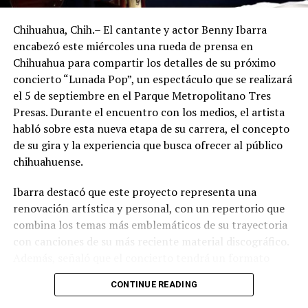
Chihuahua, Chih.– El cantante y actor Benny Ibarra
encabezó este miércoles una rueda de prensa en
Chihuahua para compartir los detalles de su próximo
concierto “Lunada Pop”, un espectáculo que se realizará
el 5 de septiembre en el Parque Metropolitano Tres
Presas. Durante el encuentro con los medios, el artista
habló sobre esta nueva etapa de su carrera, el concepto
de su gira y la experiencia que busca ofrecer al público
chihuahuense.
Ibarra destacó que este proyecto representa una
renovación artística y personal, con un repertorio que
combina los temas más emblemáticos de su trayectoria
con canciones de su más reciente material discográfico.
Además, señaló que el concierto tendrá un formato
pensado para disfrutarse al aire libre, acompañado de
CONTINUE READING
propuestas gastronómicas, talento local y una
atmósfera de convivencia.