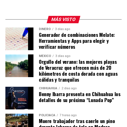
¿Cómo llegar a Tuxpan?
Tuxpan se localiza a 217 kilómetros de Pachuca, así que
MÁS VISTO
el trayecto en auto te llevará unas tres horas en
promedio. Si quieres ir en autobús puedes tomar
DINERO
3 días ago
Generador de combinaciones Melate:
un autobús de la Línea Futura, que tiene tres salidas al
Herramientas y Apps para elegir y
día:
verificar números
5:25 de la mañana
7:45 de la mañana
MÉXICO
3 días ago
Orgullo del verano: las mejores playas
11:30 de la noche
de Veracruz que ofrecen más de 20
En transporte público tardarás aproximadamente
kilómetros de costa dorada con aguas
cuatro horas con 50 minutos. El costo del boleto por el
cálidas y tranquilas
viaje sencillo desde Pachuca a Tuxpan por la Línea
CHIHUAHUA
2 días ago
Futura es de 564 pesos para los horarios de 5:25 de la
Benny Ibarra presenta en Chihuahua los
mañana y 11:30 de la noche.
detalles de su próxima “Lunada Pop”
POLICIACA
7 horas ago
Muere trabajador tras caerle un pino
durante labores de tala en Madera