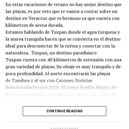
En estas vacaciones de verano no hay mejor destino que
las playas, es por esto que te vamos a contar sobre un
destino en Veracruz que es hermoso ya que cuenta con
kilómetros de arena dorada.
Estamos hablando de Tuxpan donde el agua turquesa y
la marea tranquila hacen que se convierta en el destino
ideal para desconectar de la rutina y conectar con la
naturaleza. Tuxpan, un destino paradisiaco
Tuxpan cuenta con 40 kilómetros de extensión con una
gran variedad de playas. Su oleaje es muy tranquilo y de
poca profundidad. Al norte encontrarás las playas
de Tamihua y al sur con Cazones. Noticias
RelacionadasVerano 2026: El mejor Pueblo Mágico de
Edomex para visitar con familia y descansar a plenoEl
Pueblo Mágico hidalguense encantador y tranquilo con
olor a bosque: ideal para una escapada económica este
CONTINUE READING
fin de semanaEl bello Pueblo Mágico en Hidalgo con
arquitectura antigua, aguas termales y manantiales:
ideal para visitar este domingo 07 de junioNadar no es la