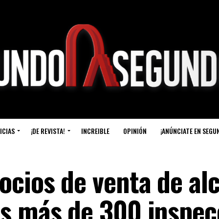
ICIAS
¡DE REVISTA!
INCREIBLE
OPINIÓN
¡ANÚNCIATE EN SEGU
ocios de venta de al
s más de 300 inspec