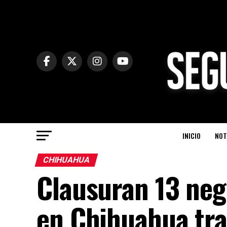
INICIO
NOT
CHIHUAHUA
Clausuran 13 neg
en Chihuahua tra