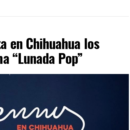
ta en Chihuahua los
ima “Lunada Pop”