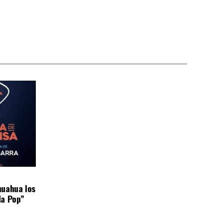
huahua los
da Pop”