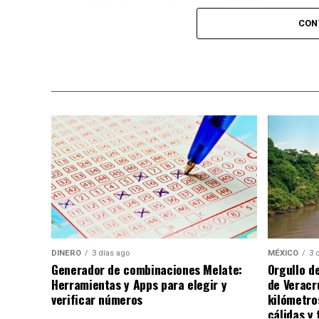
chihuahuenses como parte de la programac
diversas experiencias para los asistentes.
CON
adquirir sus boletos con anticipación y f
esperadas del calendario musical en la ciu
Nota: Al concluir sus actividades, Benny Ib
ciudad de Chihuahua, degustando diversos 
DINERO
3 días ago
MÉXICO
3 
Generador de combinaciones Melate:
Orgullo d
Herramientas y Apps para elegir y
de Veracr
verificar números
kilómetro
cálidas y 