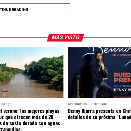
ión previa al espectáculo principal, además de
 También reiteraron la invitación al público para
TINUE READING
ormar parte de una de las presentaciones más
dad.
MÁS VISTO
arra fue visto en el restaurante Aire Liebre, en la
platillos en compañía de su equipo de trabajo.
días ago
CHIHUAHUA
2 días ago
el verano: las mejores playas
Benny Ibarra presenta en Chi
uz que ofrecen más de 20
detalles de su próxima “Luna
s de costa dorada con aguas
tranquilas