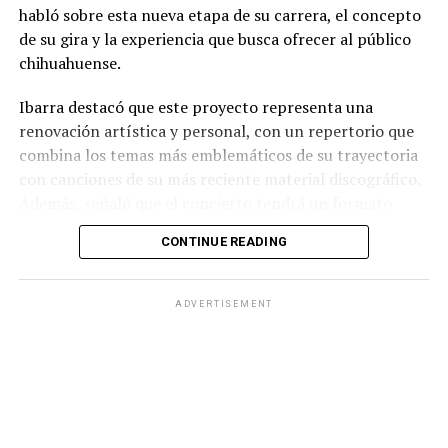
habló sobre esta nueva etapa de su carrera, el concepto
de su gira y la experiencia que busca ofrecer al público
chihuahuense.
Ibarra destacó que este proyecto representa una
renovación artística y personal, con un repertorio que
combina los temas más emblemáticos de su trayectoria
con canciones de su más reciente material discográfico.
Además, señaló que el concierto tendrá un formato
pensado para disfrutarse al aire libre, acompañado de
CONTINUE READING
propuestas gastronómicas, talento local y una
atmósfera de convivencia.
ADVERTISEMENT
Los organizadores informaron que el evento contará
con la participación de artistas chihuahuenses como
parte de la programación previa al espectáculo
principal, además de diversas experiencias para los
asistentes. También reiteraron la invitación al público
para adquirir sus boletos con anticipación y formar