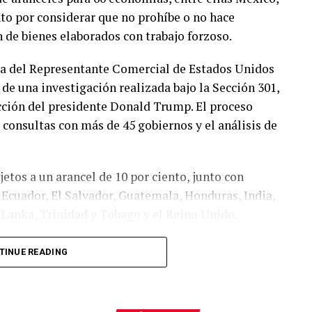
nto por considerar que no prohíbe o no hace
 de bienes elaborados con trabajo forzoso.
ina del Representante Comercial de Estados Unidos
 de una investigación realizada bajo la Sección 301,
ucción del presidente Donald Trump. El proceso
 consultas con más de 45 gobiernos y el análisis de
etos a un arancel de 10 por ciento, junto con
Ecuador, El Salvador, Guatemala, Honduras, India,
i Lanka, Trinidad y Tobago y el Reino Unido.
orresponde a economías que ya cuentan con una
TINUE READING
rados con trabajo forzoso, que asumieron el
Acuerdo sobre Comercio Recíproco o que aplican
ada de este tipo de mercancías.