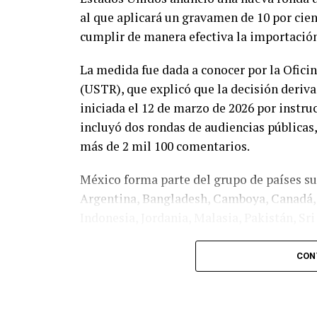
al que aplicará un gravamen de 10 por cie
cumplir de manera efectiva la importación
La medida fue dada a conocer por la Ofic
(USTR), que explicó que la decisión deriva
iniciada el 12 de marzo de 2026 por instr
incluyó dos rondas de audiencias públicas,
más de 2 mil 100 comentarios.
México forma parte del grupo de países suj
Argentina, Bangladesh, Camboya, Canadá, 
Indonesia, Jordania, Malasia, Pakistán, Sr
De acuerdo con la USTR, esta categoría c
CON
prohibición para importar productos elabo
compromiso de establecerla mediante un 
mecanismos parciales para impedir la entr