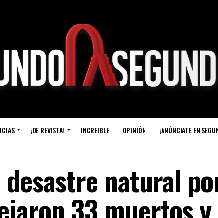
ICIAS
¡DE REVISTA!
INCREIBLE
OPINIÓN
¡ANÚNCIATE EN SEGU
 desastre natural po
ejaron 33 muertos y