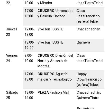
22
10:00
y Mirador
JazzTiatroTelcel
17:00-
CRUCERO:
Universidad
Class
18:00
y Pascual Orozco
JazzFrancisco
(esfera)Telcel
Jueves
12:00-
Vive bus ISSSTE
Chacachachán
23
13:00
18:00-
Vive bus ISSSTE
Quimera
19-00
Viernes
9:00-
CRUCERO:
División del
Class
24
10:00
Norte y Antonio de
JazzTiatroTelcel
Montes
17:00-
CRUCERO:
Agustín
Happy
18:00
melgar y Tecnológico
ClownFrancisco
(esfera)Telcel
Sábado
13:00-
PLAZA:
Fashion Mall
Chacachachán,
25
14:00
QuimeraTiatro
Francisco