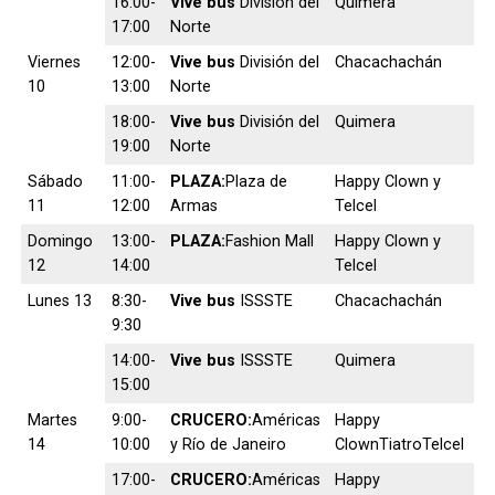
16:00-
Vive bus
División del
Quimera
17:00
Norte
Viernes
12:00-
Vive bus
División del
Chacachachán
10
13:00
Norte
18:00-
Vive bus
División del
Quimera
19:00
Norte
Sábado
11:00-
PLAZA:
Plaza de
Happy Clown y
11
12:00
Armas
Telcel
Domingo
13:00-
PLAZA:
Fashion Mall
Happy Clown y
12
14:00
Telcel
Lunes 13
8:30-
Vive bus
ISSSTE
Chacachachán
9:30
14:00-
Vive bus
ISSSTE
Quimera
15:00
Martes
9:00-
CRUCERO:
Américas
Happy
14
10:00
y Río de Janeiro
ClownTiatroTelcel
17:00-
CRUCERO:
Américas
Happy