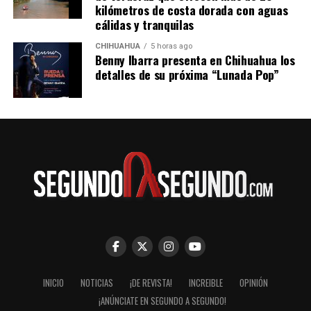
kilómetros de costa dorada con aguas
cálidas y tranquilas
CHIHUAHUA
5 horas ago
Benny Ibarra presenta en Chihuahua los
detalles de su próxima “Lunada Pop”
INICIO
NOTICIAS
¡DE REVISTA!
INCREIBLE
OPINIÓN
¡ANÚNCIATE EN SEGUNDO A SEGUNDO!