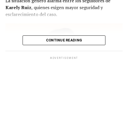
La situación generó alarma entre los seguidores de
Karely Ruiz
, quienes exigen mayor seguridad y
esclarecimiento del caso.
CONTINUE READING
ADVERTISEMENT
Karely Ruiz regresa con todo tras dar a luz. (Instagram)
¿Qué se sabe sobre el intento de
secuestro a Karely?