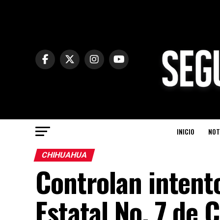
INICIO
NOT
CHIHUAHUA
Controlan intent
Estatal No. 7 de