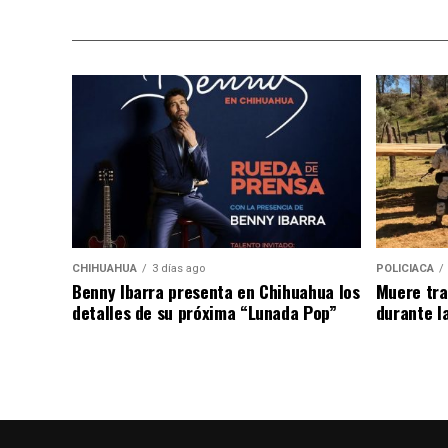
recursos públicos ante los retos que repre
del mercado laboral.
«Fortalecer la infraestructura nos permit
mejorar los perfiles de egreso y responde
productivo», expresó.
Gutiérrez Dávila agregó que, bajo la visi
administración estatal trabaja de manera c
sector empresarial y la sociedad civil par
beneficien a las y los estudiantes de Chih
CHIHUAHUA
3 días ago
POLICIACA
Benny Ibarra presenta en Chihuahua los
Muere tra
detalles de su próxima “Lunada Pop”
durante l
Los equipos de cómputo serán destinados a
medios y centros de cómputo, con el propó
espacios de formación práctica con tecnol