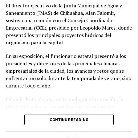
El director ejecutivo de la Junta Municipal de Agua y
Saneamiento (JMAS) de Chihuahua, Alan Falomir,
sostuvo una reunión con el Consejo Coordinador
Empresarial (CCE), presidido por Leopoldo Mares, donde
presentó los principales proyectos hídricos del
organismo para la capital.
En su exposición, el funcionario estatal presentó a los
presidentes y directores de las principales cámaras
empresariales de la ciudad, los avances y retos que se
enfrentan no solo durante la temporada de verano, sino
durante todo el año.
Falomir destacó que, con tecnología e innovación, la
JMAS Chihuahua se consolida como un referente
nacional en la operación del agua, alcantarillado
CONTINUE READING
sanitario y gestión de presiones.
Resaltó que se ha logrado una inversión histórica de más