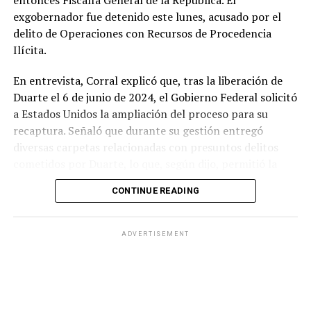
entonces Fiscalía General de la República. El
exgobernador fue detenido este lunes, acusado por el
delito de Operaciones con Recursos de Procedencia
Ilícita.
En entrevista, Corral explicó que, tras la liberación de
Duarte el 6 de junio de 2024, el Gobierno Federal solicitó
a Estados Unidos la ampliación del proceso para su
recaptura. Señaló que durante su gestión entregó
diversas carpetas relacionadas con presuntos delitos
cometidos por Duarte, lo que, según dijo, permitió la
continuidad de las investigaciones y derivó en la orden
CONTINUE READING
judicial.
De acuerdo con información difundida por la FGR, la
ADVERTISEMENT
orden de aprehensión se tramitó el 4 de octubre de
2024. Corral añadió que en los primeros días de
diciembre de este año, autoridades estadounidenses
autorizaron incorporar un cargo adicional por