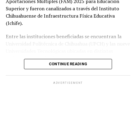
Aportaciones Múltiples (FAM) 2025 para Educación
Superior y fueron canalizados a través del Instituto
Chihuahuense de Infraestructura Física Educativa
(Ichife).
Entre las instituciones beneficiadas se encuentran la
Universidad Politécnica de Chihuahua (UPCH) y las nueve
Universidades Tecnológicas ubicadas en distintas
regiones de la entidad.
CONTINUE READING
Durante la entrega, el titular de la SEyD, Francisco Hugo
Gutiérrez Dávila, reconoció el trabajo del director
ADVERTISEMENT
general del Ichife, Luis Iván Ortega Ornelas, así como el
esfuerzo del personal del organismo para mantener en
condiciones adecuadas la infraestructura educativa del
estado.
El funcionario destacó la importancia de planear y
ejercer de manera responsable los recursos públicos