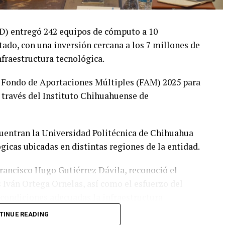
yD) entregó 242 equipos de cómputo a 10
tado, con una inversión cercana a los 7 millones de
nfraestructura tecnológica.
 Fondo de Aportaciones Múltiples (FAM) 2025 para
 través del Instituto Chihuahuense de
ncuentran la Universidad Politécnica de Chihuahua
icas ubicadas en distintas regiones de la entidad.
 Francisco Hugo Gutiérrez Dávila, reconoció el
is Iván Ortega Ornelas, así como el esfuerzo del
condiciones adecuadas la infraestructura
TINUE READING