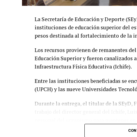
La Secretaría de Educación y Deporte (SE
instituciones de educación superior del es
pesos destinada al fortalecimiento de la i
Los recursos provienen de remanentes del
Educación Superior y fueron canalizados a
Infraestructura Física Educativa (Ichife).
Entre las instituciones beneficiadas se e
(UPCH) y las nueve Universidades Tecnológ
Durante la entrega, el titular de la SEyD,
trabajo del director general del Ichife, Lu
personal del organismo para mantener en 
educativa del estado.
CON