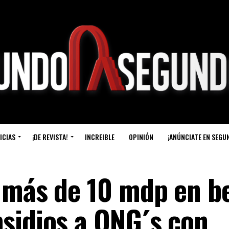
ICIAS
¡DE REVISTA!
INCREIBLE
OPINIÓN
¡ANÚNCIATE EN SEGU
 más de 10 mdp en b
sidios a ONG´s con