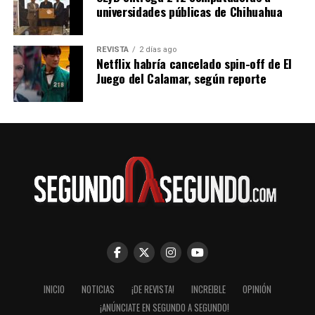
Futura es de 564 pesos para los horarios de 5:25 de la
universidades públicas de Chihuahua
mañana y 11:30 de la noche.
REVISTA
2 días ago
Netflix habría cancelado spin-off de El
Juego del Calamar, según reporte
INICIO
NOTICIAS
¡DE REVISTA!
INCREIBLE
OPINIÓN
¡ANÚNCIATE EN SEGUNDO A SEGUNDO!