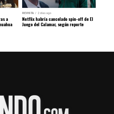
REVISTA
2 días ago
as a
Netflix habría cancelado spin-off de El
ihuahua
Juego del Calamar, según reporte