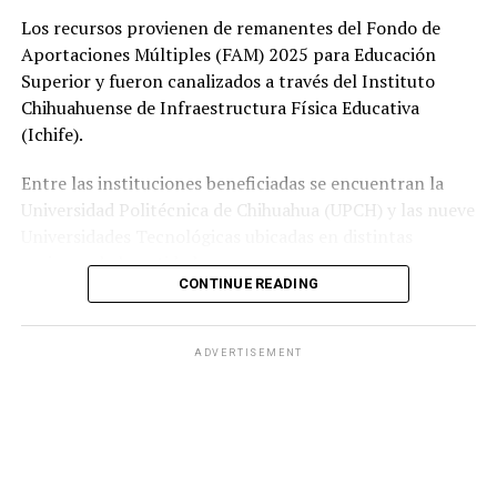
Los recursos provienen de remanentes del Fondo de
Aportaciones Múltiples (FAM) 2025 para Educación
Superior y fueron canalizados a través del Instituto
Chihuahuense de Infraestructura Física Educativa
(Ichife).
Entre las instituciones beneficiadas se encuentran la
Universidad Politécnica de Chihuahua (UPCH) y las nueve
Universidades Tecnológicas ubicadas en distintas
regiones de la entidad.
CONTINUE READING
Durante la entrega, el titular de la SEyD, Francisco Hugo
Gutiérrez Dávila, reconoció el trabajo del director
ADVERTISEMENT
general del Ichife, Luis Iván Ortega Ornelas, así como el
esfuerzo del personal del organismo para mantener en
condiciones adecuadas la infraestructura educativa del
estado.
El funcionario destacó la importancia de planear y