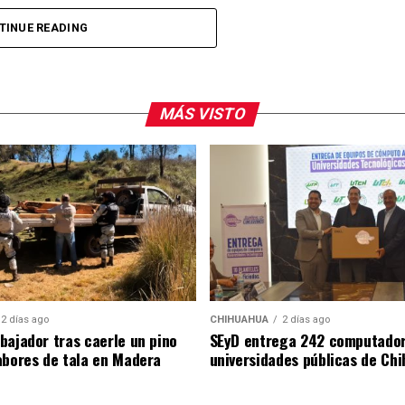
to reconocieron la cercanía que Alan Falomir ha
TINUE READING
su trayectoria en el servicio público, destacando su
como en distintos sectores de la capital,
e la población.
MÁS VISTO
2 días ago
CHIHUAHUA
2 días ago
bajador tras caerle un pino
SEyD entrega 242 computador
abores de tala en Madera
universidades públicas de Ch