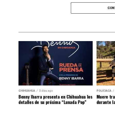
Por su parte, las y los vecinos de El Sauci
CON
mantenido con la ciudadanía a lo largo de 
presencia constante tanto en esta colonia 
escuchando y atendiendo las necesidades d
CHIHUAHUA
3 días ago
POLICIACA
Benny Ibarra presenta en Chihuahua los
Muere tra
detalles de su próxima “Lunada Pop”
durante l