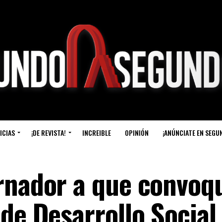
ICIAS
¡DE REVISTA!
INCREIBLE
OPINIÓN
¡ANÚNCIATE EN SEGU
rnador a que convoqu
de Desarrollo Social