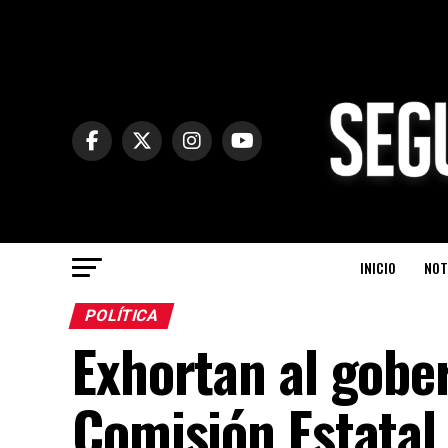
INICIO
NOT
POLÍTICA
Exhortan al gobe
Comisión Estatal 