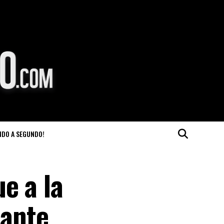
NDO A SEGUNDO!
e a la
 ante