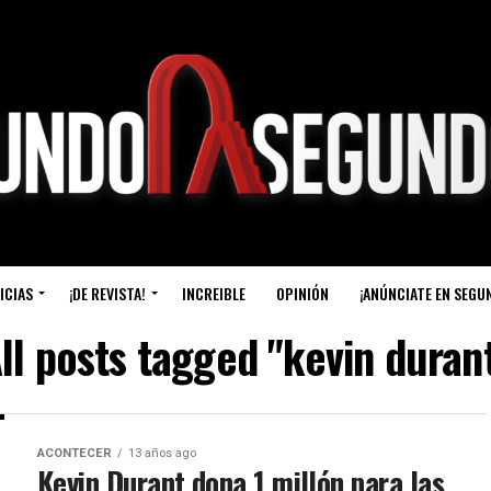
ICIAS
¡DE REVISTA!
INCREIBLE
OPINIÓN
¡ANÚNCIATE EN SEGU
ll posts tagged "kevin duran
ACONTECER
13 años ago
Kevin Durant dona 1 millón para las