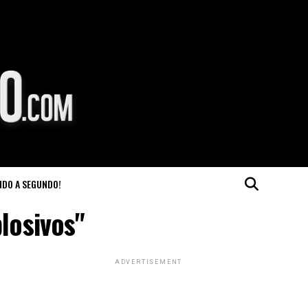
NDO A SEGUNDO!
losivos"
ADVERTISEMENT