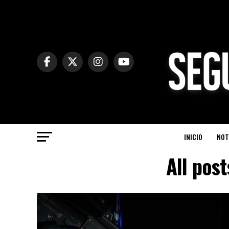
INICIO
NOT
All pos