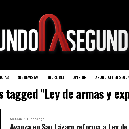
ICIAS
¡DE REVISTA!
INCREIBLE
OPINIÓN
¡ANÚNCIATE EN SEGU
ts tagged "Ley de armas y exp
MÉXICO
11 años ago
Avanza en San Lázaro reforma a Ley de