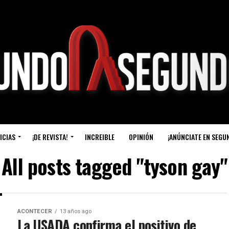
ICIAS
¡DE REVISTA!
INCREIBLE
OPINIÓN
¡ANÚNCIATE EN SEGU
All posts tagged "tyson gay"
ACONTECER
13 años ago
La USADA confirma el positivo de