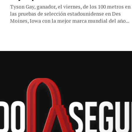
Tyson Gay, ganador, el viernes, de los 100 metros en
las pruebas de selección estadounidense en Des
Moines, Iowa con la mejor marca mundial del año...