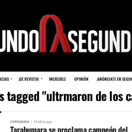
ICIAS
¡DE REVISTA!
INCREIBLE
OPINIÓN
¡ANÚNCIATE EN SEGU
ts tagged "ultrmaron de los 
CHIHUAHUA
13 años ago
Tarahumara se proclama campeón del