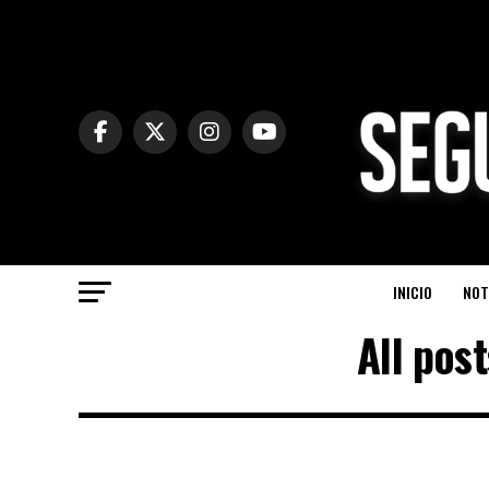
INICIO
NOT
All pos