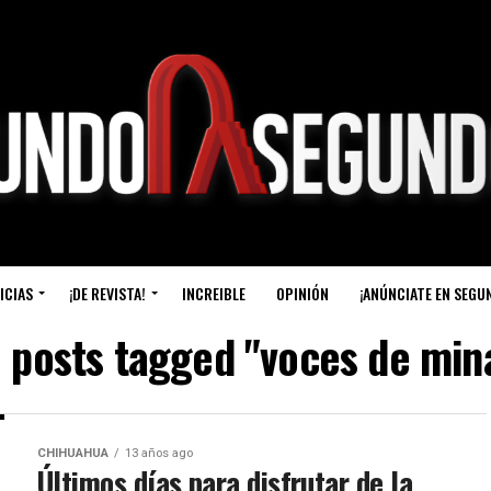
ICIAS
¡DE REVISTA!
INCREIBLE
OPINIÓN
¡ANÚNCIATE EN SEGU
l posts tagged "voces de min
CHIHUAHUA
13 años ago
Últimos días para disfrutar de la