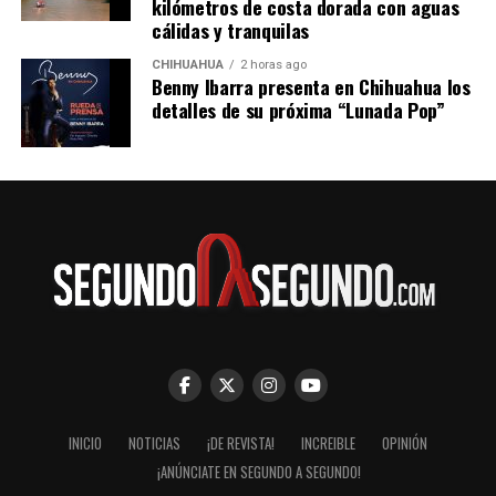
kilómetros de costa dorada con aguas
cuatro horas con 50 minutos. El costo del boleto por el
cálidas y tranquilas
viaje sencillo desde Pachuca a Tuxpan por la Línea
CHIHUAHUA
2 horas ago
Futura es de 564 pesos para los horarios de 5:25 de la
Benny Ibarra presenta en Chihuahua los
mañana y 11:30 de la noche.
detalles de su próxima “Lunada Pop”
INICIO
NOTICIAS
¡DE REVISTA!
INCREIBLE
OPINIÓN
¡ANÚNCIATE EN SEGUNDO A SEGUNDO!