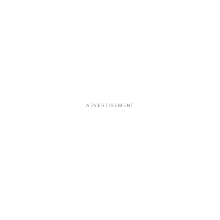
degustando diversos platillos en compañía de su equipo
de trabajo.
ADVERTISEMENT