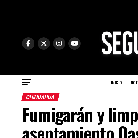
INICIO
NOT
CHIHUAHUA
Fumigarán y limp
asentamiento Oa