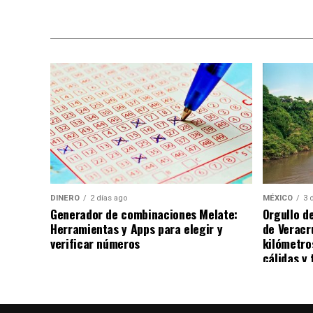
esperadas del calendario musical en la ciu
Nota: Al concluir sus actividades, Benny Ib
ciudad de Chihuahua, degustando diversos 
DINERO
2 días ago
MÉXICO
3 
Generador de combinaciones Melate:
Orgullo d
Herramientas y Apps para elegir y
de Veracr
verificar números
kilómetro
cálidas y 