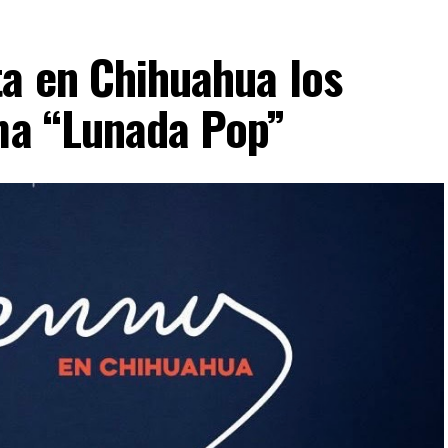
ta en Chihuahua los
ima “Lunada Pop”