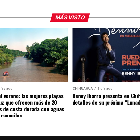
dad.
MÁS VISTO
arra fue visto en el restaurante Aire Liebre, en la
platillos en compañía de su equipo de trabajo.
días ago
CHIHUAHUA
1 día ago
el verano: las mejores playas
Benny Ibarra presenta en Chi
uz que ofrecen más de 20
detalles de su próxima “Luna
s de costa dorada con aguas
tranquilas