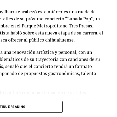
ny Ibarra encabezó este miércoles una rueda de
talles de su próximo concierto “Lunada Pop”, un
embre en el Parque Metropolitano Tres Presas.
ista habló sobre esta nueva etapa de su carrera, el
usca ofrecer al público chihuahuense.
a una renovación artística y personal, con un
lemáticos de su trayectoria con canciones de su
s, señaló que el concierto tendrá un formato
compañado de propuestas gastronómicas, talento
o contará con la participación de artistas
ión previa al espectáculo principal, además de
 También reiteraron la invitación al público para
TINUE READING
ormar parte de una de las presentaciones más