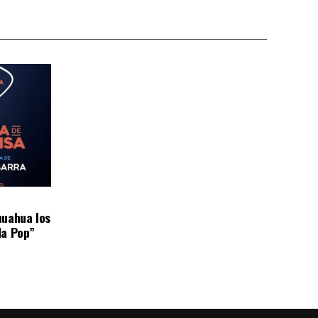
huahua los
da Pop”