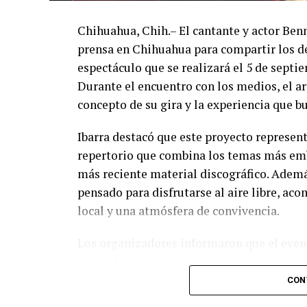
Chihuahua, Chih.– El cantante y actor Ben
prensa en Chihuahua para compartir los de
espectáculo que se realizará el 5 de septi
Durante el encuentro con los medios, el art
concepto de su gira y la experiencia que b
Ibarra destacó que este proyecto represent
repertorio que combina los temas más emb
más reciente material discográfico. Ademá
pensado para disfrutarse al aire libre, a
local y una atmósfera de convivencia.
Los organizadores informaron que el event
chihuahuenses como parte de la programac
diversas experiencias para los asistentes.
CON
adquirir sus boletos con anticipación y f