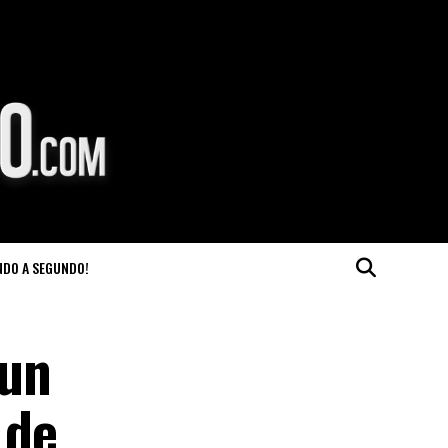
NDO A SEGUNDO!
 un
 de