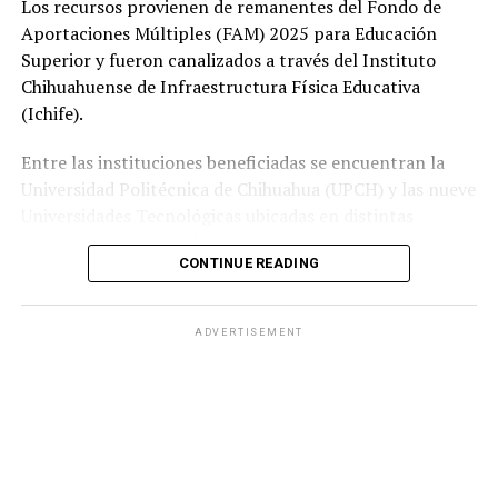
Los recursos provienen de remanentes del Fondo de
Aportaciones Múltiples (FAM) 2025 para Educación
Superior y fueron canalizados a través del Instituto
Chihuahuense de Infraestructura Física Educativa
(Ichife).
Entre las instituciones beneficiadas se encuentran la
Universidad Politécnica de Chihuahua (UPCH) y las nueve
Universidades Tecnológicas ubicadas en distintas
regiones de la entidad.
CONTINUE READING
Durante la entrega, el titular de la SEyD, Francisco Hugo
Gutiérrez Dávila, reconoció el trabajo del director
ADVERTISEMENT
general del Ichife, Luis Iván Ortega Ornelas, así como el
esfuerzo del personal del organismo para mantener en
condiciones adecuadas la infraestructura educativa del
estado.
El funcionario destacó la importancia de planear y