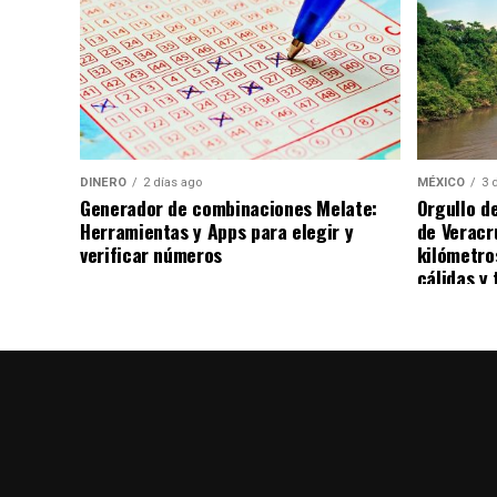
de herramientas tecnológicas con una sólid
Especialistas de la UACH coincidieron en q
oportunidad para fortalecer los sistemas d
siempre que el médico conserve su papel c
humano y ético de los pacientes.
DINERO
2 días ago
MÉXICO
3 
Generador de combinaciones Melate:
Orgullo d
Herramientas y Apps para elegir y
de Veracr
verificar números
kilómetro
cálidas y 