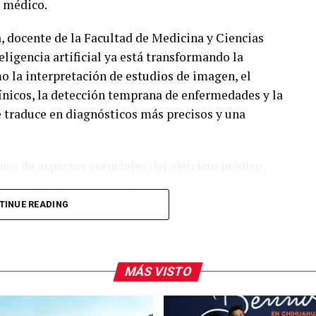
 médico.
 docente de la Facultad de Medicina y Ciencias
ligencia artificial ya está transformando la
mo la interpretación de estudios de imagen, el
ínicos, la detección temprana de enfermedades y la
e traduce en diagnósticos más precisos y una
ece de aspectos esenciales del ejercicio médico,
esional y la capacidad de tomar decisiones éticas
que la inteligencia artificial puede procesar
TINUE READING
emplazar el criterio humano ni la relación
MÁS VISTO
Biomédicas se destacó que el futuro de la atención
re humanos y máquinas, sino en un modelo de
vos profesionales de la salud debe integrar el uso