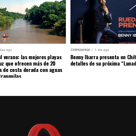
a preparación ética, humanista y científica.
ue la inteligencia artificial representa una
e salud y mejorar la calidad de la atención,
entral como responsable del cuidado integral,
días ago
CHIHUAHUA
1 día ago
el verano: las mejores playas
Benny Ibarra presenta en Chi
uz que ofrecen más de 20
detalles de su próxima “Luna
s de costa dorada con aguas
tranquilas