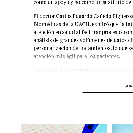
como un apoyo y no como un sustituto del
El doctor Carlos Eduardo Cañedo Figueroa,
Biomédicas de la UACH, explicó que la inte
atención en salud al facilitar procesos co
análisis de grandes volúmenes de datos cl
personalización de tratamientos, lo que s
atención más ágil para los pacientes.
No obstante, subrayó que la tecnología car
como el juicio clínico, la experiencia prof
ante escenarios complejos. Señaló que, aun
CON
información con gran rapidez, no puede re
médico-paciente.
Desde la Facultad de Medicina y Ciencias 
médica no radica en una competencia ent
colaboración. Por ello, la formación de nue