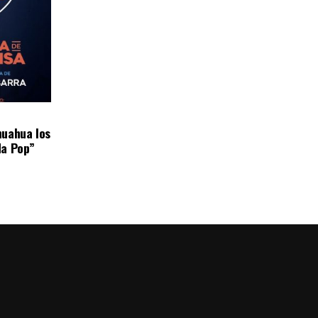
huahua los
da Pop”