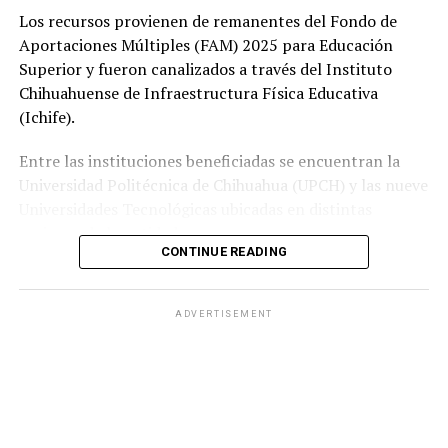
Los recursos provienen de remanentes del Fondo de
Aportaciones Múltiples (FAM) 2025 para Educación
Superior y fueron canalizados a través del Instituto
Chihuahuense de Infraestructura Física Educativa
(Ichife).
Entre las instituciones beneficiadas se encuentran la
Universidad Politécnica de Chihuahua (UPCH) y las nueve
Universidades Tecnológicas ubicadas en distintas
regiones de la entidad.
CONTINUE READING
Durante la entrega, el titular de la SEyD, Francisco Hugo
Gutiérrez Dávila, reconoció el trabajo del director
ADVERTISEMENT
general del Ichife, Luis Iván Ortega Ornelas, así como el
esfuerzo del personal del organismo para mantener en
condiciones adecuadas la infraestructura educativa del
estado.
El funcionario destacó la importancia de planear y