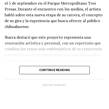
el 5 de septiembre en el Parque Metropolitano Tres
Presas. Durante el encuentro con los medios, el artista
habló sobre esta nueva etapa de su carrera, el concepto
de su gira y la experiencia que busca ofrecer al público
chihuahuense.
Ibarra destacó que este proyecto representa una
renovación artística y personal, con un repertorio que
combina los temas más emblemáticos de su trayectoria
con canciones de su más reciente material discográfico.
Además, señaló que el concierto tendrá un formato
pensado para disfrutarse al aire libre, acompañado de
CONTINUE READING
propuestas gastronómicas, talento local y una
atmósfera de convivencia.
ADVERTISEMENT
Los organizadores informaron que el evento contará
con la participación de artistas chihuahuenses como
parte de la programación previa al espectáculo
principal, además de diversas experiencias para los