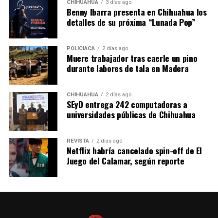
CHIHUAHUA
3 días ago
Benny Ibarra presenta en Chihuahua los
detalles de su próxima “Lunada Pop”
POLICIACA
2 días ago
Muere trabajador tras caerle un pino
durante labores de tala en Madera
CHIHUAHUA
2 días ago
SEyD entrega 242 computadoras a
universidades públicas de Chihuahua
REVISTA
2 días ago
Netflix habría cancelado spin-off de El
Juego del Calamar, según reporte