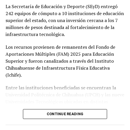
La Secretaría de Educación y Deporte (SEyD) entregó
242 equipos de cómputo a 10 instituciones de educación
superior del estado, con una inversión cercana a los 7
millones de pesos destinada al fortalecimiento de la
infraestructura tecnológica.
Los recursos provienen de remanentes del Fondo de
Aportaciones Múltiples (FAM) 2025 para Educación
Superior y fueron canalizados a través del Instituto
Chihuahuense de Infraestructura Física Educativa
(Ichife).
Entre las instituciones beneficiadas se encuentran la
Universidad Politécnica de Chihuahua (UPCH) y las nueve
Universidades Tecnológicas ubicadas en distintas
regiones de la entidad.
CONTINUE READING
Durante la entrega, el titular de la SEyD, Francisco Hugo
Gutiérrez Dávila, reconoció el trabajo del director