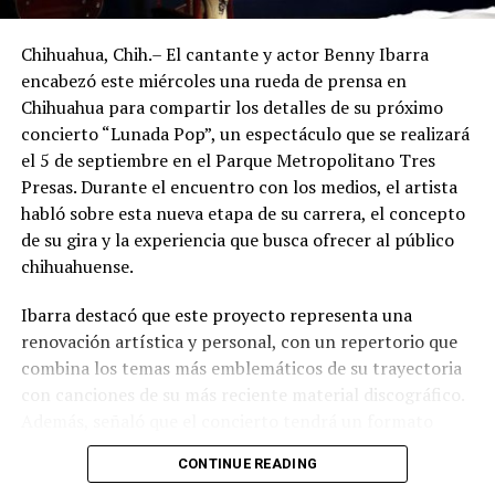
Chihuahua, Chih.– El cantante y actor Benny Ibarra
encabezó este miércoles una rueda de prensa en
Chihuahua para compartir los detalles de su próximo
concierto “Lunada Pop”, un espectáculo que se realizará
el 5 de septiembre en el Parque Metropolitano Tres
Presas. Durante el encuentro con los medios, el artista
habló sobre esta nueva etapa de su carrera, el concepto
de su gira y la experiencia que busca ofrecer al público
chihuahuense.
Ibarra destacó que este proyecto representa una
renovación artística y personal, con un repertorio que
combina los temas más emblemáticos de su trayectoria
con canciones de su más reciente material discográfico.
Además, señaló que el concierto tendrá un formato
pensado para disfrutarse al aire libre, acompañado de
CONTINUE READING
propuestas gastronómicas, talento local y una