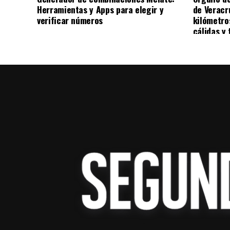
Herramientas y Apps para elegir y
de Veracr
Los equipos de cómputo serán destinados a
verificar números
kilómetro
medios y centros de cómputo, con el propó
cálidas y 
espacios de formación práctica con tecnol