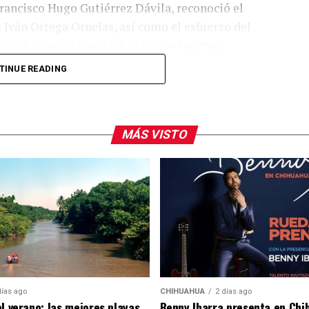
 Francisco Hugo Gutiérrez Dávila, reconoció el
is Iván Ortega Ornelas, así como el esfuerzo del
condiciones adecuadas la infraestructura
TINUE READING
lanear y ejercer de manera responsable los
sentan los avances tecnológicos y las necesidades
MÁS VISTO
e ofrecer herramientas tecnológicas de vanguardia,
r con mayor oportunidad a las demandas del sector
ón de la gobernadora Maru Campos, la
oordinada con rectores, directores, docentes, el
a impulsar políticas educativas de largo plazo que
uahua.
días ago
CHIHUAHUA
2 días ago
el verano: las mejores playas
Benny Ibarra presenta en Chi