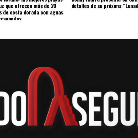
uz que ofrecen más de 20
detalles de su próxima “Luna
l fortalecimiento de laboratorios, aulas de
s de costa dorada con aguas
sito de ampliar el acceso de las y los alumnos a
tranquilas
ogía actualizada.