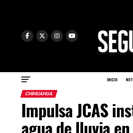
INICIO
NOT
CHIHUAHUA
Impulsa JCAS ins
agua de lluvia en