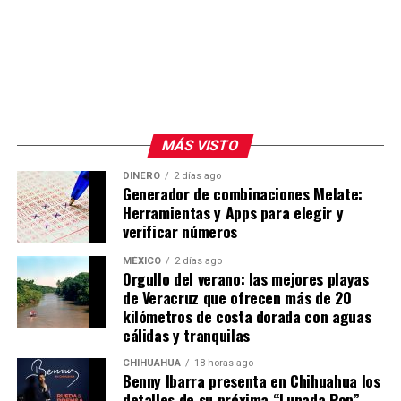
incendio durante la madrugada y proteger gran parte
del material almacenado.
Finalmente, reiteró que el Gobierno Municipal
colaborará con las autoridades encargadas de la
investigación para determinar las causas del incendio y
fincar responsabilidades, al tiempo que informó que los
MÁS VISTO
trabajos de enfriamiento y extinción continúan debido a
las características de la combustión de los neumáticos.
DINERO
2 días ago
Generador de combinaciones Melate:
Herramientas y Apps para elegir y
verificar números
MÉXICO
2 días ago
Orgullo del verano: las mejores playas
de Veracruz que ofrecen más de 20
kilómetros de costa dorada con aguas
cálidas y tranquilas
CHIHUAHUA
18 horas ago
Benny Ibarra presenta en Chihuahua los
detalles de su próxima “Lunada Pop”