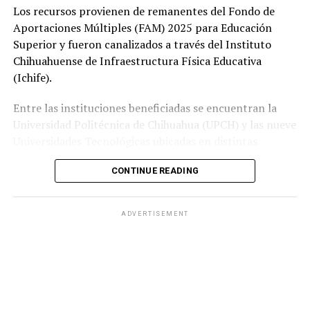
Los recursos provienen de remanentes del Fondo de
Aportaciones Múltiples (FAM) 2025 para Educación
Superior y fueron canalizados a través del Instituto
Chihuahuense de Infraestructura Física Educativa
(Ichife).
Entre las instituciones beneficiadas se encuentran la
Universidad Politécnica de Chihuahua (UPCH) y las nueve
Universidades Tecnológicas ubicadas en distintas
regiones de la entidad.
CONTINUE READING
Durante la entrega, el titular de la SEyD, Francisco Hugo
Gutiérrez Dávila, reconoció el trabajo del director
ADVERTISEMENT
general del Ichife, Luis Iván Ortega Ornelas, así como el
esfuerzo del personal del organismo para mantener en
condiciones adecuadas la infraestructura educativa del
estado.
El funcionario destacó la importancia de planear y