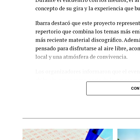
concepto de su gira y la experiencia que b
Ibarra destacó que este proyecto represent
repertorio que combina los temas más emb
más reciente material discográfico. Ademá
pensado para disfrutarse al aire libre, a
local y una atmósfera de convivencia.
Los organizadores informaron que el event
chihuahuenses como parte de la programac
diversas experiencias para los asistentes.
CON
adquirir sus boletos con anticipación y f
esperadas del calendario musical en la ciu
Nota: Al concluir sus actividades, Benny Ib
ciudad de Chihuahua, degustando diversos 