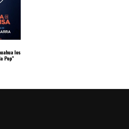
huahua los
da Pop”