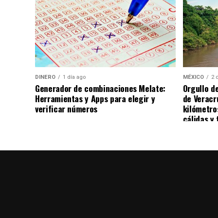
DINERO
1 día ago
MÉXICO
2 
Generador de combinaciones Melate:
Orgullo d
Herramientas y Apps para elegir y
de Veracr
verificar números
kilómetro
cálidas y 