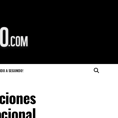
NDO A SEGUNDO!
aciones
ocional