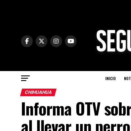
INICIO
NOT
CHIHUAHUA
Informa OTV sobr
al llevar un perr