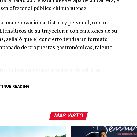
usca ofrecer al público chihuahuense.
a una renovación artística y personal, con un
lemáticos de su trayectoria con canciones de su
s, señaló que el concierto tendrá un formato
compañado de propuestas gastronómicas, talento
o contará con la participación de artistas
ión previa al espectáculo principal, además de
 También reiteraron la invitación al público para
TINUE READING
ormar parte de una de las presentaciones más
dad.
MÁS VISTO
arra fue visto en el restaurante Aire Liebre, en la
platillos en compañía de su equipo de trabajo.