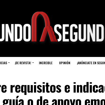
ICIAS
¡DE REVISTA!
INCREIBLE
OPINIÓN
¡ANÚNCIATE EN SEGU
e requisitos e indic
o guía o de apoyo em