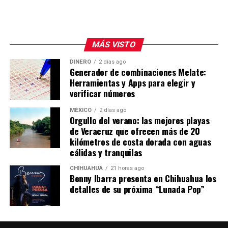
Finalmente, reiteró que el Gobierno Municipal
colaborará con las autoridades encargadas de la
investigación para determinar las causas del incendio y
fincar responsabilidades, al tiempo que informó que los
MÁS VISTO
trabajos de enfriamiento y extinción continúan debido a
las características de la combustión de los neumáticos.
DINERO
2 días ago
Generador de combinaciones Melate:
Herramientas y Apps para elegir y
verificar números
MÉXICO
2 días ago
Orgullo del verano: las mejores playas
de Veracruz que ofrecen más de 20
kilómetros de costa dorada con aguas
cálidas y tranquilas
CHIHUAHUA
21 horas ago
Benny Ibarra presenta en Chihuahua los
detalles de su próxima “Lunada Pop”