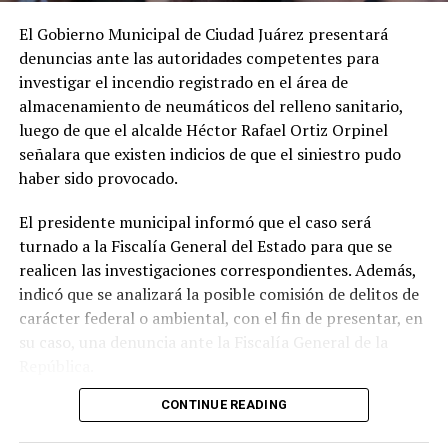
El Gobierno Municipal de Ciudad Juárez presentará
denuncias ante las autoridades competentes para
investigar el incendio registrado en el área de
almacenamiento de neumáticos del relleno sanitario,
luego de que el alcalde Héctor Rafael Ortiz Orpinel
señalara que existen indicios de que el siniestro pudo
haber sido provocado.
El presidente municipal informó que el caso será
turnado a la Fiscalía General del Estado para que se
realicen las investigaciones correspondientes. Además,
indicó que se analizará la posible comisión de delitos de
carácter federal o ambiental, con el fin de presentar, en
su caso, una denuncia ante la Fiscalía General de la
República.
CONTINUE READING
Ortiz Orpinel aseguró que este hecho trasciende a la
administración municipal y afecta directamente a la