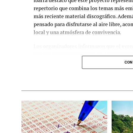
Ibarra destacó que este proyecto represent
repertorio que combina los temas más emb
más reciente material discográfico. Ademá
pensado para disfrutarse al aire libre, a
local y una atmósfera de convivencia.
Los organizadores informaron que el event
chihuahuenses como parte de la programac
diversas experiencias para los asistentes.
CON
adquirir sus boletos con anticipación y f
esperadas del calendario musical en la ciu
Nota: Al concluir sus actividades, Benny Ib
ciudad de Chihuahua, degustando diversos 