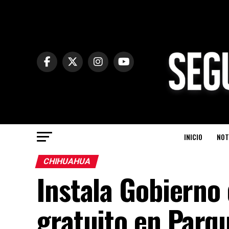
INICIO
NOT
CHIHUAHUA
Instala Gobierno 
gratuito en Parq