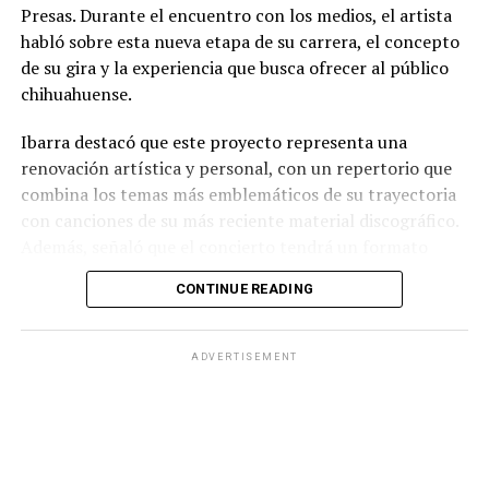
Presas. Durante el encuentro con los medios, el artista
habló sobre esta nueva etapa de su carrera, el concepto
de su gira y la experiencia que busca ofrecer al público
chihuahuense.
Ibarra destacó que este proyecto representa una
renovación artística y personal, con un repertorio que
combina los temas más emblemáticos de su trayectoria
con canciones de su más reciente material discográfico.
Además, señaló que el concierto tendrá un formato
pensado para disfrutarse al aire libre, acompañado de
CONTINUE READING
propuestas gastronómicas, talento local y una
atmósfera de convivencia.
ADVERTISEMENT
Los organizadores informaron que el evento contará
con la participación de artistas chihuahuenses como
parte de la programación previa al espectáculo
principal, además de diversas experiencias para los
asistentes. También reiteraron la invitación al público