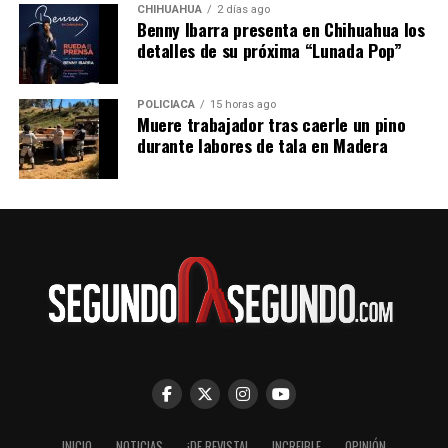
CHIHUAHUA
2 días ago
Benny Ibarra presenta en Chihuahua los
detalles de su próxima “Lunada Pop”
POLICIACA
15 horas ago
Muere trabajador tras caerle un pino
durante labores de tala en Madera
INICIO
NOTICIAS
¡DE REVISTA!
INCREIBLE
OPINIÓN