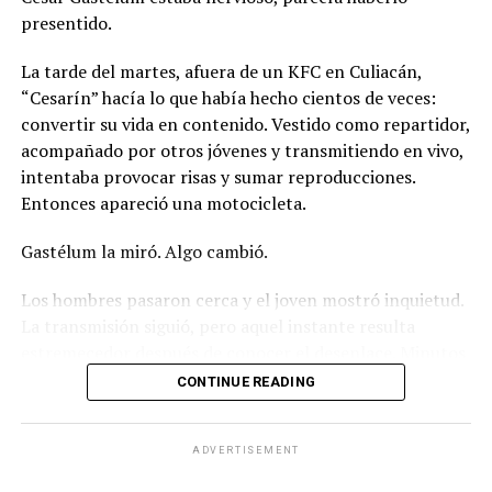
presentido.
La tarde del martes, afuera de un KFC en Culiacán,
“Cesarín” hacía lo que había hecho cientos de veces:
convertir su vida en contenido. Vestido como repartidor,
acompañado por otros jóvenes y transmitiendo en vivo,
intentaba provocar risas y sumar reproducciones.
Entonces apareció una motocicleta.
Gastélum la miró. Algo cambió.
Los hombres pasaron cerca y el joven mostró inquietud.
La transmisión siguió, pero aquel instante resulta
estremecedor después de conocer el desenlace. Minutos
más tarde, los motociclistas regresaron. Uno sacó un
CONTINUE READING
arma. Disparó. César Gastélum cayó frente a una cámara
que seguía transmitiendo.
ADVERTISEMENT
Tenía 25 años.