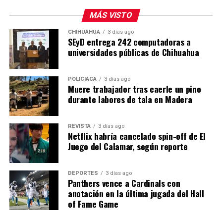
MÁS VISTO
También muchas mujeres fueron incorporadas a esa
fantasía: belleza, lujo, viajes, cirugías, ropa costosa y
CHIHUAHUA
3 días ago
SEyD entrega 242 computadoras a
dinero aparentemente infinito como símbolos de éxito
universidades públicas de Chihuahua
alrededor del poder criminal.
El problema nunca fue solamente el narcotráfico. Fue
POLICIACA
3 días ago
volverlo deseable.
Muere trabajador tras caerle un pino
durante labores de tala en Madera
En enero de 2025 ocurrió algo todavía más siniestro.
Desde una avioneta fueron arrojados sobre Culiacán
REVISTA
3 días ago
panfletos con los nombres de 25 influencers y músicos
Netflix habría cancelado spin-off de El
—entre ellos el cantante Peso Pluma— acusados de
Juego del Calamar, según reporte
presuntos vínculos financieros con Los Chapitos. Cuatro
aparecían marcados como “eliminados”. Otros señalados
DEPORTES
3 días ago
fueron asesinados posteriormente.
Panthers vence a Cardinals con
anotación en la última jugada del Hall
César Gastélum no aparecía ahí.
of Fame Game