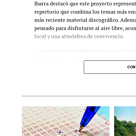
Ibarra destacó que este proyecto represent
repertorio que combina los temas más emb
más reciente material discográfico. Ademá
pensado para disfrutarse al aire libre, a
local y una atmósfera de convivencia.
Los organizadores informaron que el event
chihuahuenses como parte de la programac
diversas experiencias para los asistentes.
CON
adquirir sus boletos con anticipación y f
esperadas del calendario musical en la ciu
Nota: Al concluir sus actividades, Benny Ib
ciudad de Chihuahua, degustando diversos 