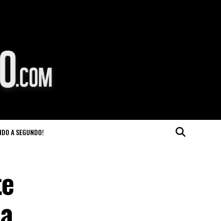
NDO A SEGUNDO!
te
ia