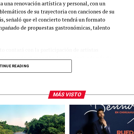
a una renovación artística y personal, con un
lemáticos de su trayectoria con canciones de su
s, señaló que el concierto tendrá un formato
compañado de propuestas gastronómicas, talento
o contará con la participación de artistas
ión previa al espectáculo principal, además de
 También reiteraron la invitación al público para
TINUE READING
ormar parte de una de las presentaciones más
dad.
MÁS VISTO
arra fue visto en el restaurante Aire Liebre, en la
platillos en compañía de su equipo de trabajo.