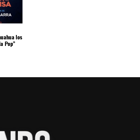
huahua los
da Pop”