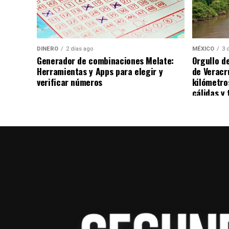
DINERO
2 días ago
MÉXICO
3 
Generador de combinaciones Melate:
Orgullo d
Herramientas y Apps para elegir y
de Veracr
verificar números
kilómetro
cálidas y 