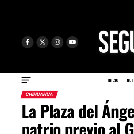
INICIO
NOT
CHIHUAHUA
La Plaza del Ánge
patrio previo al 