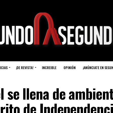
ICIAS
¡DE REVISTA!
INCREIBLE
OPINIÓN
¡ANÚNCIATE EN SEGU
l se llena de ambien
Grito de Independenc