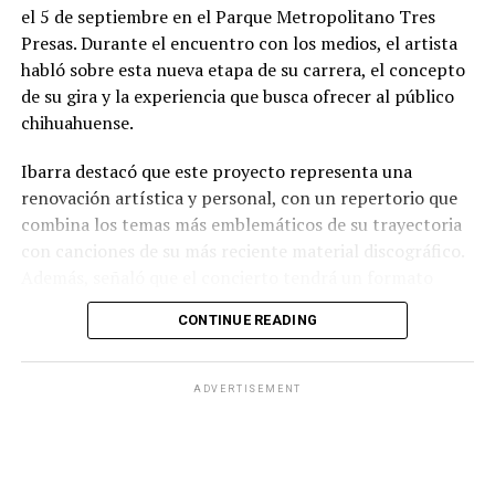
el 5 de septiembre en el Parque Metropolitano Tres
Presas. Durante el encuentro con los medios, el artista
habló sobre esta nueva etapa de su carrera, el concepto
de su gira y la experiencia que busca ofrecer al público
chihuahuense.
Ibarra destacó que este proyecto representa una
renovación artística y personal, con un repertorio que
combina los temas más emblemáticos de su trayectoria
con canciones de su más reciente material discográfico.
Además, señaló que el concierto tendrá un formato
pensado para disfrutarse al aire libre, acompañado de
CONTINUE READING
propuestas gastronómicas, talento local y una
atmósfera de convivencia.
ADVERTISEMENT
Los organizadores informaron que el evento contará
con la participación de artistas chihuahuenses como
parte de la programación previa al espectáculo
principal, además de diversas experiencias para los