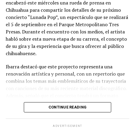
encabezó este miércoles una rueda de prensa en
Chihuahua para compartir los detalles de su próximo
concierto “Lunada Pop”, un espectáculo que se realizará
el 5 de septiembre en el Parque Metropolitano Tres
Presas. Durante el encuentro con los medios, el artista
habló sobre esta nueva etapa de su carrera, el concepto
de su gira y la experiencia que busca ofrecer al público
chihuahuense.
Ibarra destacó que este proyecto representa una
renovación artística y personal, con un repertorio que
combina los temas más emblemáticos de su trayectoria
con canciones de su más reciente material discográfico.
Además, señaló que el concierto tendrá un formato
pensado para disfrutarse al aire libre, acompañado de
CONTINUE READING
propuestas gastronómicas, talento local y una
atmósfera de convivencia.
ADVERTISEMENT
Los organizadores informaron que el evento contará