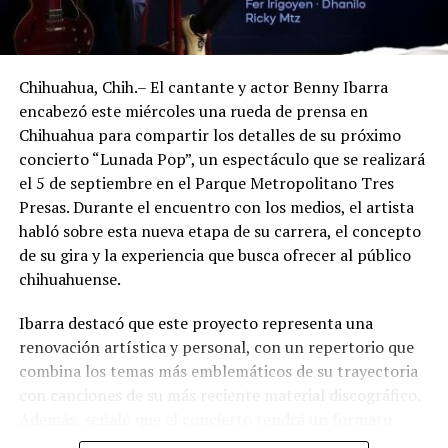
Chihuahua, Chih.– El cantante y actor Benny Ibarra
encabezó este miércoles una rueda de prensa en
Chihuahua para compartir los detalles de su próximo
concierto “Lunada Pop”, un espectáculo que se realizará
el 5 de septiembre en el Parque Metropolitano Tres
Presas. Durante el encuentro con los medios, el artista
habló sobre esta nueva etapa de su carrera, el concepto
de su gira y la experiencia que busca ofrecer al público
chihuahuense.
Ibarra destacó que este proyecto representa una
renovación artística y personal, con un repertorio que
combina los temas más emblemáticos de su trayectoria
con canciones de su más reciente material discográfico.
Además, señaló que el concierto tendrá un formato
pensado para disfrutarse al aire libre, acompañado de