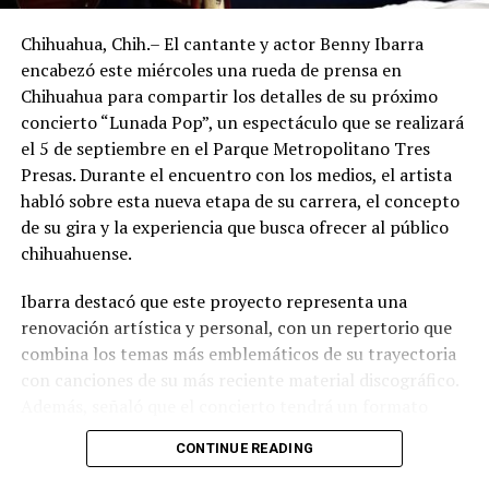
Chihuahua, Chih.– El cantante y actor Benny Ibarra
encabezó este miércoles una rueda de prensa en
Chihuahua para compartir los detalles de su próximo
concierto “Lunada Pop”, un espectáculo que se realizará
el 5 de septiembre en el Parque Metropolitano Tres
Presas. Durante el encuentro con los medios, el artista
habló sobre esta nueva etapa de su carrera, el concepto
de su gira y la experiencia que busca ofrecer al público
chihuahuense.
Ibarra destacó que este proyecto representa una
renovación artística y personal, con un repertorio que
combina los temas más emblemáticos de su trayectoria
con canciones de su más reciente material discográfico.
Además, señaló que el concierto tendrá un formato
pensado para disfrutarse al aire libre, acompañado de
CONTINUE READING
propuestas gastronómicas, talento local y una
atmósfera de convivencia.