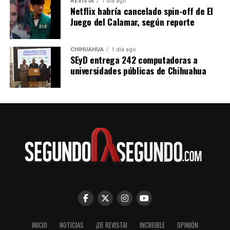
REVISTA
1 día ago
Netflix habría cancelado spin-off de El
Juego del Calamar, según reporte
CHIHUAHUA
1 día ago
SEyD entrega 242 computadoras a
universidades públicas de Chihuahua
INICIO
NOTICIAS
¡DE REVISTA!
INCREIBLE
OPINIÓN