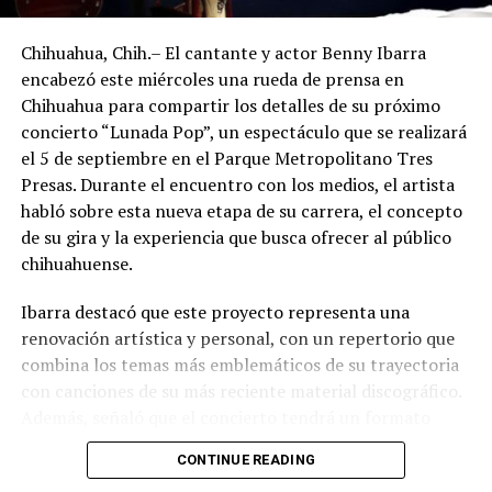
Chihuahua, Chih.– El cantante y actor Benny Ibarra
encabezó este miércoles una rueda de prensa en
Chihuahua para compartir los detalles de su próximo
concierto “Lunada Pop”, un espectáculo que se realizará
el 5 de septiembre en el Parque Metropolitano Tres
Presas. Durante el encuentro con los medios, el artista
habló sobre esta nueva etapa de su carrera, el concepto
de su gira y la experiencia que busca ofrecer al público
chihuahuense.
Ibarra destacó que este proyecto representa una
renovación artística y personal, con un repertorio que
combina los temas más emblemáticos de su trayectoria
con canciones de su más reciente material discográfico.
Además, señaló que el concierto tendrá un formato
pensado para disfrutarse al aire libre, acompañado de
CONTINUE READING
propuestas gastronómicas, talento local y una