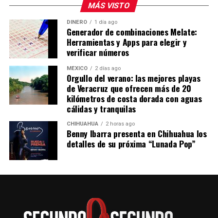
representante comercial estadounidense para acercar
MÁS VISTO
posiciones en materia comercial.
DINERO
1 día ago
Generador de combinaciones Melate:
La presidenta Claudia Sheinbaum informó que este
Herramientas y Apps para elegir y
jueves sostuvo una reunión con Jamieson Greer en
verificar números
Palacio Nacional, donde ambas partes avanzaron en la
revisión del T-MEC y en otros acuerdos bilaterales.
MÉXICO
2 días ago
Orgullo del verano: las mejores playas
de Veracruz que ofrecen más de 20
kilómetros de costa dorada con aguas
cálidas y tranquilas
CHIHUAHUA
2 horas ago
Benny Ibarra presenta en Chihuahua los
detalles de su próxima “Lunada Pop”