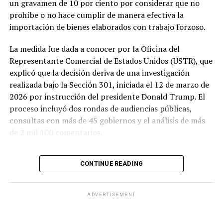
un gravamen de 10 por ciento por considerar que no
prohíbe o no hace cumplir de manera efectiva la
importación de bienes elaborados con trabajo forzoso.
La medida fue dada a conocer por la Oficina del
Representante Comercial de Estados Unidos (USTR), que
explicó que la decisión deriva de una investigación
realizada bajo la Sección 301, iniciada el 12 de marzo de
2026 por instrucción del presidente Donald Trump. El
proceso incluyó dos rondas de audiencias públicas,
consultas con más de 45 gobiernos y el análisis de más
de 2 mil 100 comentarios.
México forma parte del grupo de países sujetos a un
CONTINUE READING
arancel de 10 por ciento, junto con Argentina,
Bangladesh, Camboya, Canadá, Ecuador, El Salvador,
Guatemala, Honduras, India, Indonesia, Jordania,
ADVERTISEMENT
Malasia, Pakistán, Sri Lanka, Trinidad y Tobago y el
Reino Unido.