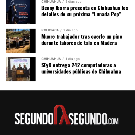
7:45 de la mañana
CHIHUAHUA
3 días ago
Benny Ibarra presenta en Chihuahua los
11:30 de la noche
detalles de su próxima “Lunada Pop”
En transporte público tardarás aproximadamente
cuatro horas con 50 minutos. El costo del boleto por el
viaje sencillo desde Pachuca a Tuxpan por la Línea
POLICIACA
1 día ago
Muere trabajador tras caerle un pino
Futura es de 564 pesos para los horarios de 5:25 de la
durante labores de tala en Madera
mañana y 11:30 de la noche.
CHIHUAHUA
1 día ago
SEyD entrega 242 computadoras a
universidades públicas de Chihuahua