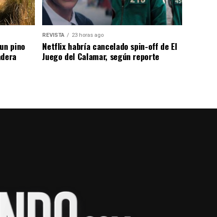
REVISTA
23 horas ago
un pino
Netflix habría cancelado spin-off de El
adera
Juego del Calamar, según reporte