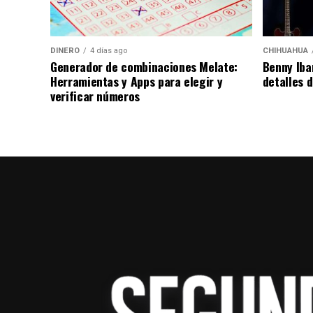
se reanudó minutos después.
Por su parte, el Benfica y Prestianni negar
DINERO
4 días ago
CHIHUAHUA
ha generado reacciones en distintos sector
Generador de combinaciones Melate:
Benny Iba
resultado de las investigaciones correspo
Herramientas y Apps para elegir y
detalles 
verificar números