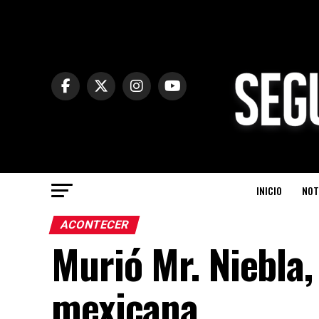
INICIO
NOT
ACONTECER
Murió Mr. Niebla, 
mexicana