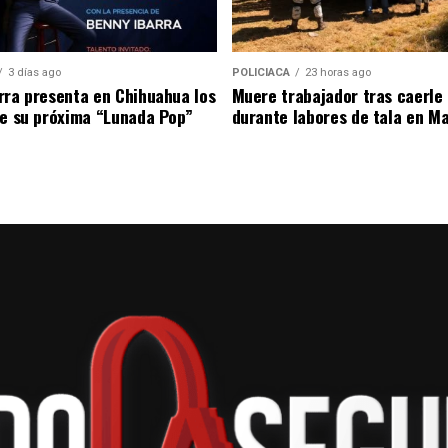
on que se hayan producido insultos racistas. El caso
3 días ago
POLICIACA
23 horas ago
es del entorno futbolístico, mientras se espera el
rra presenta en Chihuahua los
Muere trabajador tras caerle 
ndientes.
de su próxima “Lunada Pop”
durante labores de tala en M